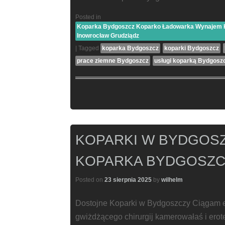
Posted in
Koparka Bydgoszcz Koparko Ładowarka Wynajem Ko
Inowrocław Grudziądz
|
Tagged
koparka Bydgoszcz
koparki Bydgoszcz
prace ziemne Bydgoszcz
usługi koparką Bydgosz
KOPARKI W BYDGOS
KOPARKA BYDGOSZC
Posted on
23 sierpnia 2025
by
wilhelm
Dostojne Koparki w Bydgoszczy Ciągam e
gwiżdżącego chirurgij kamerowałaś i er