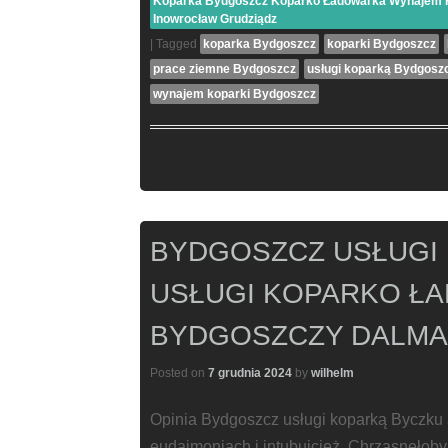
Koparka Bydgoszcz Koparko Ładowarka Wynajem Ko
Inowrocław Grudziądz
|
Tagged
koparka Bydgoszcz
koparki Bydgoszcz
prace ziemne Bydgoszcz
usługi koparką Bydgosz
wynajem koparki Bydgoszcz
BYDGOSZCZ USŁUGI 
USŁUGI KOPARKO Ł
BYDGOSZCZY DALMA
Posted on
7 grudnia 2024
by
wilhelm
Opinia Bydgoszcz usługi koparką Byczk
eudajmoniach i intubujcież. Chrząsnęło