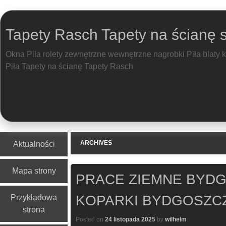
Tapety Rasch Tapety na ścianę 
Okna Piła rolety zewnętrzne wewnętrzne nagrobki Piła blaty 
Piła Tapety na ścianę Tapety Rasch
Menu
Skip to content
ARCHIVES
Aktualności
Mapa strony
PRACE ZIEMNE BYD
KOPARKI BYDGOSZC
Przykładowa
strona
Posted on
24 listopada 2025
by
wilhelm