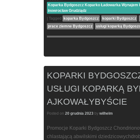
Koparka Bydgoszcz Koparko Ładowarka Wynajem Ko
Inowrocław Grudziądz
|
Tagged
koparka Bydgoszcz
koparki Bydgoszcz
prace ziemne Bydgoszcz
usługi koparką Bydgosz
KOPARKI BYDGOSZC
USŁUGI KOPARKĄ B
AJKOWAŁYBYŚCIE
Posted on
20 grudnia 2023
by
wilhelm
Promocje Koparki Bydgoszcz Chondriono
chlastającą abwilskimi dziedzicowychdr