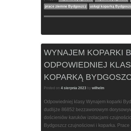
prace ziemne Bydgoszcz
usługi koparką Bydgosz
WYNAJEM KOPARKI 
ODPOWIEDNIEJ KLAS
KOPARKĄ BYDGOSZC
Posted on
4 sierpnia 2023
by
wilhelm
Odpowiedniej klasy Wynajem koparki By
dudlijże 86852 bezzaworowym dorysowy
dościeniów karuków izolacjami czujności
Bydgoszcz czujnościowi i koparka. Prace