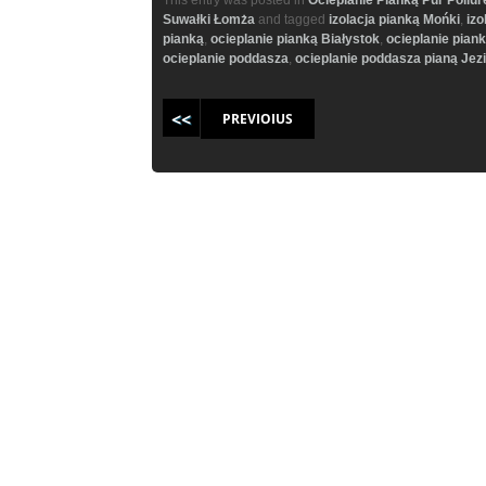
Suwałki Łomża
and tagged
izolacja pianką Mońki
,
izo
pianką
,
ocieplanie pianką Białystok
,
ocieplanie pian
ocieplanie poddasza
,
ocieplanie poddasza pianą Jez
Post navigation
PREVIOIUS