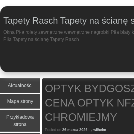
Tapety Rasch Tapety na ścianę 
Okna Piła rolety zewnętrzne wewnętrzne nagrobki Piła blaty 
Piła Tapety na ścianę Tapety Rasch
Menu
Skip to content
OPTYK BYDGOSZ
Aktualności
CENA OPTYK NF
Mapa strony
CHROMIEJMY
Przykładowa
strona
Posted on
26 marca 2026
by
wilhelm