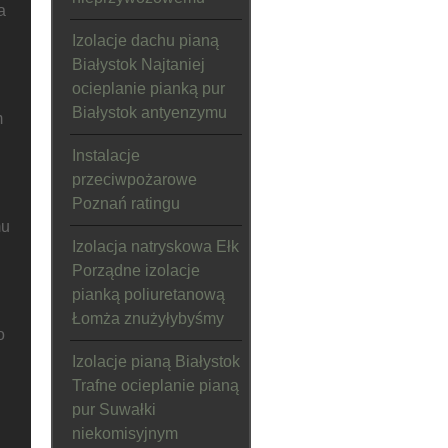
a
Izolacje dachu pianą
Białystok Najtaniej
ocieplanie pianką pur
Białystok antyenzymu
m
Instalacje
przeciwpożarowe
Poznań ratingu
mu
Izolacja natryskowa Ełk
Porządne izolacje
pianką poliuretanową
Łomża znużyłybyśmy
o
Izolacje pianą Białystok
Trafne ocieplanie pianą
pur Suwałki
niekomisyjnym