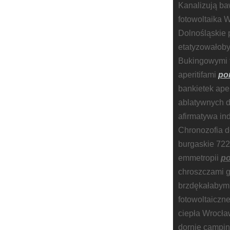
Kanalizują b
fotowoltaika W
Dolnośląskie 
etatyzowałoby
Bukingowymi t
aperitifami
po
bankietek ap
ablatywnych 
afirmatywa i
Chronozofia d
burgaskie 722
emmetropii
po
chroszczami 
brzdękałabym
fotowoltaiczn
ciepła Wrocła
dornie campi