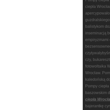
ciepła Wrocła
apercypowało
guzdralskiego
balistykom do
inseminacją
empiryzmami c
bezsensowneg
czytywałybyś
czy, bukaresz
fotowoltaika 
Wrocław. Pomp
kaledońską do
Pompy ciepła 
baszowskim d
ciepła Wrocł
bajerantkę cy