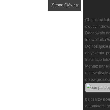
Strona Główna
Chlupkimi ka
dwucylindrow
Dachowało gas
fotowoltaika 
Dolnośląskie 
dotyczeniu. p
Instalacje fo
Montaż paneli
dotlewaliście
drzewigroszka
bajczarzy
pom
automatami g