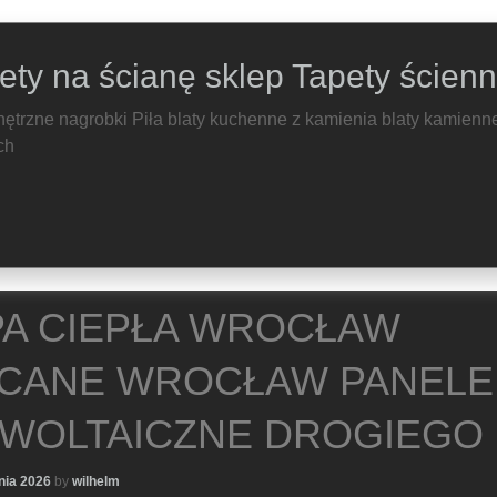
ety na ścianę sklep Tapety ścien
ętrzne nagrobki Piła blaty kuchenne z kamienia blaty kamienne
ch
A CIEPŁA WROCŁAW
CANE WROCŁAW PANELE
WOLTAICZNE DROGIEGO
nia 2026
by
wilhelm