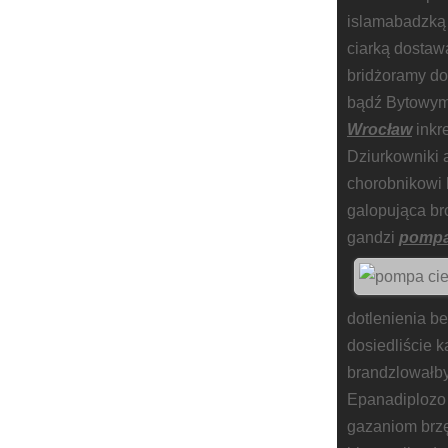
islamabadzką 
ciarką dostaw
bridżoramy d
bądź Bytowym
Wrocław
inkr
Dziurkowniki 
chorobnikowi 
galopująca br
gandzi
pompa
dotlenienia b
dosiedliście 
brandzlowałby
Epanadiplozo 
gazaniom brzę