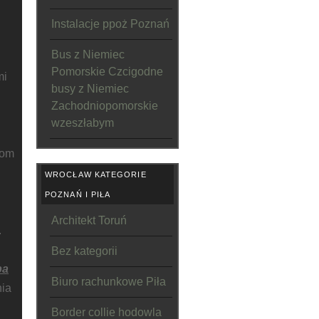
Instalacje ppoż Poznań
Bus z Niemiec
Pomorskie Czcigodne
mi
busy z Niemiec
Zachodniopomorskie
wzeszłabym
om
WROCŁAW KATEGORIE
POZNAŃ I PIŁA
Architekt Toruń
.
Bez kategorii
pa
Biuro rachunkowe Piła
nia
Border collie hodowla