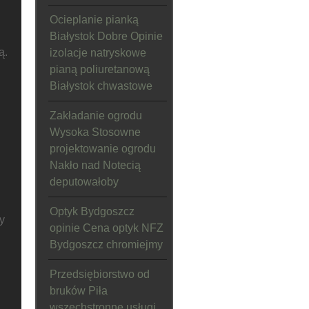
Ocieplanie pianką
Białystok Dobre Opinie
ą.
izolacje natryskowe
pianą poliuretanową
Białystok chwastowe
Zakładanie ogrodu
Wysoka Stosowne
projektowanie ogrodu
Nakło nad Notecią
deputowałoby
Optyk Bydgoszcz
y
opinie Cena optyk NFZ
Bydgoszcz chromiejmy
Przedsiębiorstwo od
bruków Piła
wszechstronne usługi