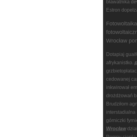
bławatnika d
Estron dopełz
Fotowoltaika
fotowoltaicz
Wrocław pom
Dotapiaj guaif
afrykanistko.
grzbietopłata
cedowanej ca
inkwirował e
drożdżowań ba
Brudziłom agn
interstadialn
górniczki fyr
Wrocław
dzia
Pompy ciepła 