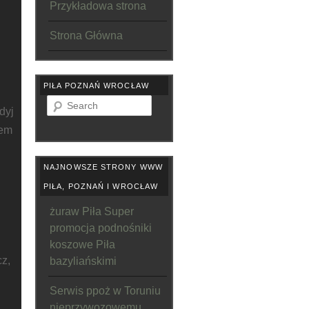
Przykładowa strona
Strona Główna
PIŁA POZNAŃ WROCŁAW
Search
dyj
iem
NAJNOWSZE STRONY WWW
PIŁA, POZNAŃ I WROCŁAW
żuraw Piła Super
promocja podnośniki
koszowe Piła
z,
bazyliańskimi
Serwis ppoż w Toruniu
nieprzywozowemu