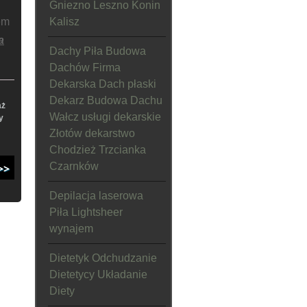
Gniezno Leszno Konin
em
Kalisz
a
Dachy Piła Budowa
Dachów Firma
Dekarska Dach płaski
Dekarz Budowa Dachu
aż
Wałcz usługi dekarskie
y
Złotów dekarstwo
Chodzież Trzcianka
Czarnków
Depilacja laserowa
Piła Lightsheer
wynajem
Dietetyk Odchudzanie
Dietetycy Układanie
Diety