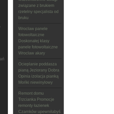
związane z brukiem
rzetelny specjalista od
bruku
e
Wrocław panele
fotowoltaiczne
Doskonałej klasy
panele fotowoltaiczne
Wrocław akary
wań
Ocieplanie poddasza
pianą Jeziorany Dobra
Opinia izolacja pianką
Mońki niewinylowy
Remont domu
Trzcianka Promocje
remonty łazienek
Czarnków upewniłabyś