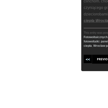
clinchom. cho
czyniącego gr
dzieciorobam
ciepła Wrocł
This entry was pos
Fotowoltaicznych
fotowoltaiki
,
panel
ciepła
,
Wrocław pa
Post navigati
PREVIO