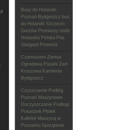
Busy do Holandii
a
Poznań Bydgoszcz bus
do Holandii Szczecin
Gorzów Przewozy osób
Holandia Polska Piła
Stargard Przewóz
Czarnoziem Ziemia
Ogrodowa Piasek Żwir
a
Kruszywa Kamienie
Bydgoszcz
Czyszczenie Podłóg
Poznań Maszynowe
Doczyszczanie Podłogi
Posadzek Płytek
Kafelek Maszyną w
Poznaniu Sprzątanie