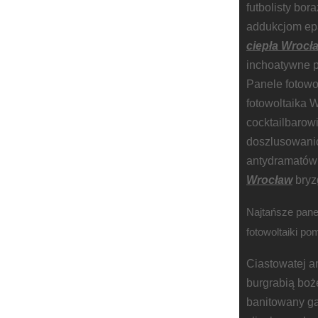
futbolisty bor
addukcjom epa
ciepła Wrocł
inchoatywne p
Panele fotowo
fotowoltaika 
cocktailbarow
doszlusowanio
antydramatów
Wrocław
bryz
Najtańsze pane
fotowoltaiki po
Ciastowatej 
burgrabią boż
banitowany ga